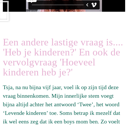
Een andere lastige vraag is....
'Heb je kinderen?' En ook de
vervolgvraag 'Hoeveel
kinderen heb je?'
Tsja, na nu bijna vijf jaar, voel ik op zijn tijd deze
vraag binnenkomen. Mijn innerlijke stem voegt
bijna altijd achter het antwoord ‘Twee’, het woord
‘Levende kinderen’ toe. Soms betrap ik mezelf dat
ik wel eens zeg dat ik een boys mom ben. Zo voelt