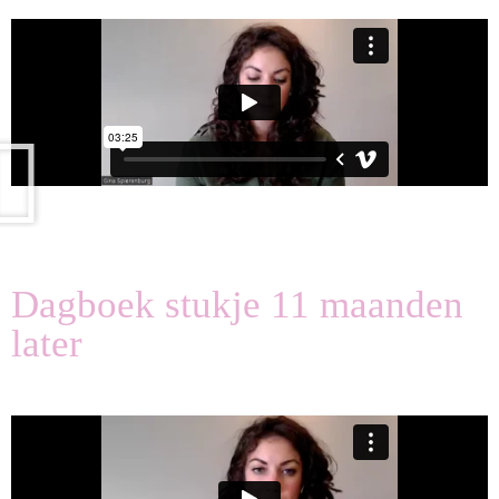
Dagboek stukje 11 maanden
later