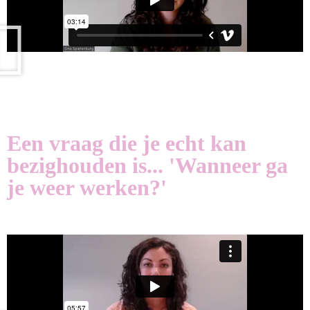
Een vraag die je echt kan
bezighouden is... 'Wanneer ga
je weer werken?'