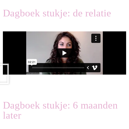
Dagboek stukje: de relatie
Dagboek stukje: 6 maanden
later