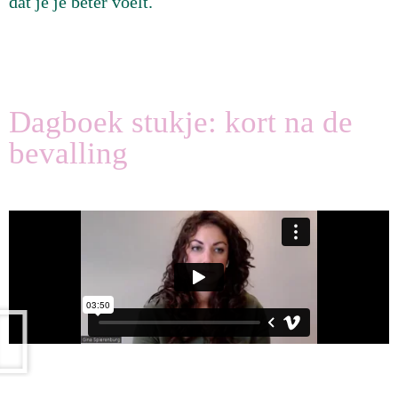
dat je je beter voelt.
Dagboek stukje: kort na de
bevalling