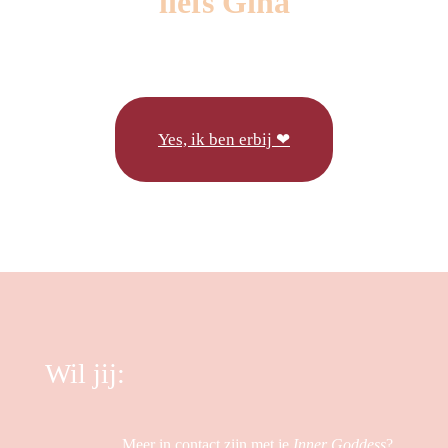
liefs Gina
Yes, ik ben erbij ❤
Wil jij:
Meer in contact zijn met je
Inner Goddess
?