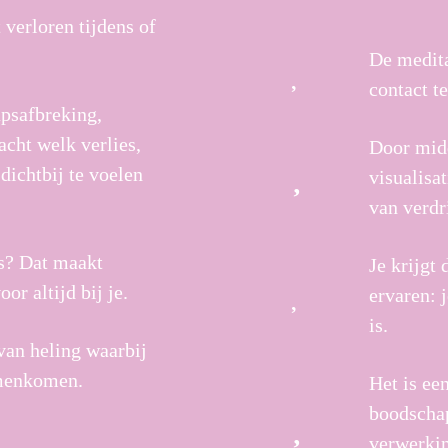
verloren tijdens of
De medita
contact t
psafbreking,
acht welk verlies,
Door midd
dichtbij te voelen
visualisa
van verdr
is? Dat maakt
Je krijgt
or altijd bij je.
ervaren: j
is.
van heling waarbij
amenkomen.
Het is ee
boodschap
verwerkin