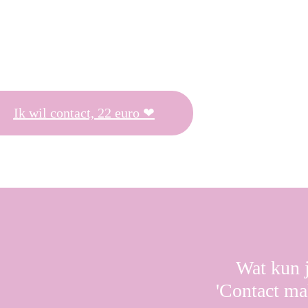
Ik wil contact, 22 euro ❤
Wat kun j
'Contact ma