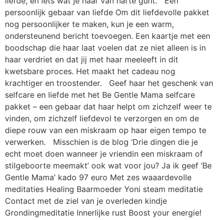
liefde, en iets wat je haar van harte gunt. Een
persoonlijk gebaar van liefde Om dit liefdevolle pakket
nog persoonlijker te maken, kun je een warm,
ondersteunend bericht toevoegen. Een kaartje met een
boodschap die haar laat voelen dat ze niet alleen is in
haar verdriet en dat jij met haar meeleeft in dit
kwetsbare proces. Het maakt het cadeau nog
krachtiger en troostender. Geef haar het geschenk van
selfcare en liefde met het Be Gentle Mama selfcare
pakket – een gebaar dat haar helpt om zichzelf weer te
vinden, om zichzelf liefdevol te verzorgen en om de
diepe rouw van een miskraam op haar eigen tempo te
verwerken. Misschien is de blog ‘Drie dingen die je
echt moet doen wanneer je vriendin een miskraam of
stilgeboorte meemakt’ ook wat voor jou? Ja ik geef ‘Be
Gentle Mama’ kado 97 euro Met zes waaardevolle
meditaties Healing Baarmoeder Yoni steam meditatie
Contact met de ziel van je overleden kindje
Grondingmeditatie Innerlijke rust Boost your energie!