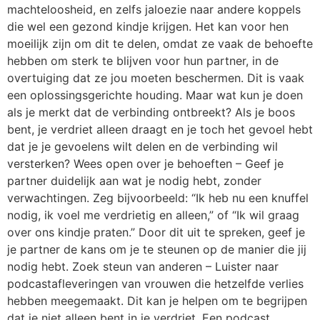
machteloosheid, en zelfs jaloezie naar andere koppels
die wel een gezond kindje krijgen. Het kan voor hen
moeilijk zijn om dit te delen, omdat ze vaak de behoefte
hebben om sterk te blijven voor hun partner, in de
overtuiging dat ze jou moeten beschermen. Dit is vaak
een oplossingsgerichte houding. Maar wat kun je doen
als je merkt dat de verbinding ontbreekt? Als je boos
bent, je verdriet alleen draagt en je toch het gevoel hebt
dat je je gevoelens wilt delen en de verbinding wil
versterken? Wees open over je behoeften – Geef je
partner duidelijk aan wat je nodig hebt, zonder
verwachtingen. Zeg bijvoorbeeld: “Ik heb nu een knuffel
nodig, ik voel me verdrietig en alleen,” of “Ik wil graag
over ons kindje praten.” Door dit uit te spreken, geef je
je partner de kans om je te steunen op de manier die jij
nodig hebt. Zoek steun van anderen – Luister naar
podcastafleveringen van vrouwen die hetzelfde verlies
hebben meegemaakt. Dit kan je helpen om te begrijpen
dat je niet alleen bent in je verdriet. Een podcast