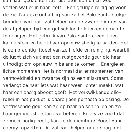
kan haar gedachten tot rust laten komen en weer
voelen wat er in haar leeft. Een geurige reiniging voor
de ziel Na deze ontlading kan ze het Palo Santo stokje
branden, wat haar zal helpen om de zware emoties van
de afgelopen tijd energetisch los te laten en de ruimte
te reinigen. Het gebruik van Palo Santo creëert een
kalme sfeer en helpt haar opnieuw stevig te aarden. Het
is een prachtig ritueel van zelfliefde en reiniging, waarbij
de lucht zich vult met een rustgevende geur die haar
uitnodigt om opnieuw in balans te komen. Energie en
lichte momenten Het is normaal dat er momenten van
vermoeidheid en zwaarte zijn na een miskraam. Soms
verlangt ze naar iets wat haar weer lichter maakt, wat
haar een energieboost geeft. Het verkwikkende olie-
roller in het pakket is daarbij een perfecte oplossing. De
verfrissende geur kan ze op haar polsen rollen en zo
haar gemoedstoestand verbeteren. En als ze voelt dat
ze meer nodig heeft, kan ze de meditatie ‘Boost your
energy’ opzetten. Dit zal haar helpen om de dag met