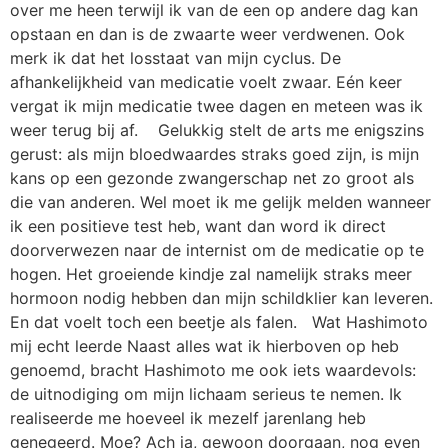
over me heen terwijl ik van de een op andere dag kan
opstaan en dan is de zwaarte weer verdwenen. Ook
merk ik dat het losstaat van mijn cyclus. De
afhankelijkheid van medicatie voelt zwaar. Eén keer
vergat ik mijn medicatie twee dagen en meteen was ik
weer terug bij af. Gelukkig stelt de arts me enigszins
gerust: als mijn bloedwaardes straks goed zijn, is mijn
kans op een gezonde zwangerschap net zo groot als
die van anderen. Wel moet ik me gelijk melden wanneer
ik een positieve test heb, want dan word ik direct
doorverwezen naar de internist om de medicatie op te
hogen. Het groeiende kindje zal namelijk straks meer
hormoon nodig hebben dan mijn schildklier kan leveren.
En dat voelt toch een beetje als falen. Wat Hashimoto
mij echt leerde Naast alles wat ik hierboven op heb
genoemd, bracht Hashimoto me ook iets waardevols:
de uitnodiging om mijn lichaam serieus te nemen. Ik
realiseerde me hoeveel ik mezelf jarenlang heb
genegeerd. Moe? Ach ja, gewoon doorgaan, nog even