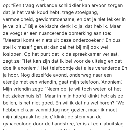
op: “Een traag werkende schildklier kan ervoor zorgen
dat je het vaak koud hebt, trage stoelgang,
vermoeidheid, gewichtstoename, en dat je niet lekker in
je vel zit…” Bij elke klacht denk ik: ja, dat heb ik. Maar
ze voegt er een nuancerende opmerking aan toe:
“Meestal komt er niets uit deze onderzoeken.” En dus
stel ik mezelf gerust: dan zal het bij mij ook wel
loslopen. Op het punt dat ik de spreekkamer verlaat,
zegt ze: “Het kan zijn dat ik bel voor de uitslag en dat
doe ik anoniem.” Het telefoontje dat alles veranderde En
ja hoor. Nog diezelfde avond, onderweg naar een
etentje met een vriendin, gaat mijn telefoon. ‘Anoniem’.
Mijn vriendin zegt: “Neem op, je wil toch weten of het
het ziekenhuis is?” Maar in mijn hoofd klinkt het: als ze
bellen, is het niet goed. En wil ik dat nu wel horen? “We
hebben elkaar vanmiddag nog gezien, maar ik moet
mijn uitspraak herzien,’ klinkt de stem van de
gynaecoloog door de handsfree, ‘er is al een labuitslag