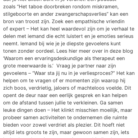
zoals “Het taboe doorbreken rondom miskramen,
stilgeboorte en ander zwangerschapsverlies” kan een
bron van troost zijn. Zoek een empathische vriendin
of expert – Het kan heel waardevol zijn om je verhaal te
delen met iemand die echt luistert en je emoties serieus
neemt. Iemand bij wie je je diepste gevoelens kunt
tonen zonder oordeel. Lees hier meer over in deze blog
‘Waarom een ervaringsdeskundige als therapeut een
grote meerwaarde is.’ Vraag je partner naar zijn
gevoelens – “Waar sta jij nu in je verliesproces?” Het kan
helpen om te vragen of er momenten zijn waarop hij
zich boos, verdrietig, jaloers of machteloos voelde. Dit
opent de deur naar een eerlijk gesprek en kan helpen
om de afstand tussen jullie te verkleinen. Ga samen
leuke dingen doen – Het klinkt misschien moeilijk, maar
probeer samen activiteiten te ondernemen die ruimte
bieden voor zowel verdriet als plezier. Dit hoeft niet
altijd iets groots te zijn, maar gewoon samen zijn, iets