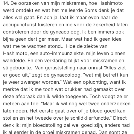
14. De oorzaken van mijn miskramen, hoe Hashimoto
werd ontdekt en wat het me leerde Soms denk je dat
alles wel gaat. En ach ja, laat ik maar even naar de
accupuncturist luisteren en me voor de zekerheid laten
controleren door de gyneacoloog. Ik ben immers ook
bijna geen dertiger meer. Maar wat had ik geen idee
wat me te wachten stond… Hoe de ziekte van
Hashimoto, een auto-immuunziekte, mijn leven binnen
wandelde. En een verklaring blijkt voor miskramen en
stilgeboorte. Van geruststelling naar onrust “Alles ziet
er goed uit,” zegt de gynaecoloog, “wat mij betreft kun
je weer zwanger worden.” Wat een opluchting, want ik
merkte dat ik me toch wat drukker had gemaakt over
deze afspraak dan ik wilde toegeven. Toch voegt ze er
meteen aan toe: “Maar ik wil nog wel twee onderzoeken
laten doen. Het eerste gaat over of je bloed goed kan
stollen en het tweede over je schildklierfunctie.” Direct
denk ik: mijn bloedstolling zal wel goed zijn, anders had
ik al eerder in de groei miskramen gehad. Dan somt ze