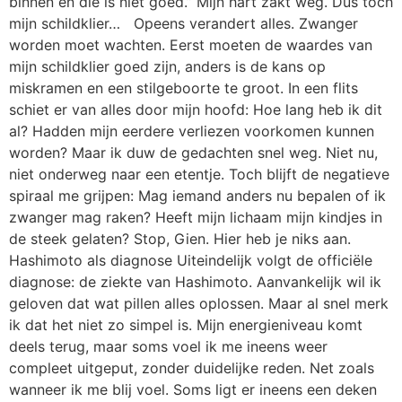
binnen en die is niet goed.” Mijn hart zakt weg. Dus toch
mijn schildklier… Opeens verandert alles. Zwanger
worden moet wachten. Eerst moeten de waardes van
mijn schildklier goed zijn, anders is de kans op
miskramen en een stilgeboorte te groot. In een flits
schiet er van alles door mijn hoofd: Hoe lang heb ik dit
al? Hadden mijn eerdere verliezen voorkomen kunnen
worden? Maar ik duw de gedachten snel weg. Niet nu,
niet onderweg naar een etentje. Toch blijft de negatieve
spiraal me grijpen: Mag iemand anders nu bepalen of ik
zwanger mag raken? Heeft mijn lichaam mijn kindjes in
de steek gelaten? Stop, Gien. Hier heb je niks aan.
Hashimoto als diagnose Uiteindelijk volgt de officiële
diagnose: de ziekte van Hashimoto. Aanvankelijk wil ik
geloven dat wat pillen alles oplossen. Maar al snel merk
ik dat het niet zo simpel is. Mijn energieniveau komt
deels terug, maar soms voel ik me ineens weer
compleet uitgeput, zonder duidelijke reden. Net zoals
wanneer ik me blij voel. Soms ligt er ineens een deken